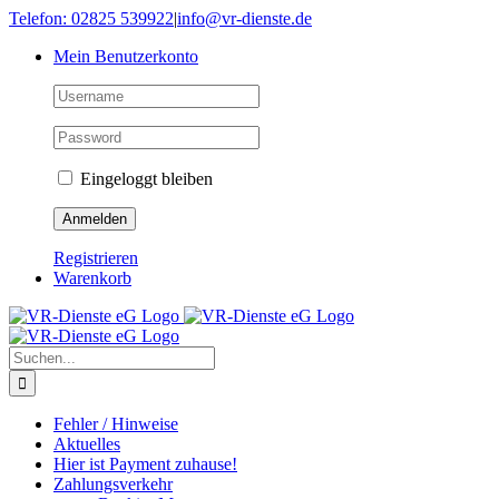
Skip
Telefon: 02825 539922
|
info@vr-dienste.de
to
Mein Benutzerkonto
content
Eingeloggt bleiben
Registrieren
Warenkorb
Suche
nach:
Fehler / Hinweise
Aktuelles
Hier ist Payment zuhause!
Zahlungsverkehr