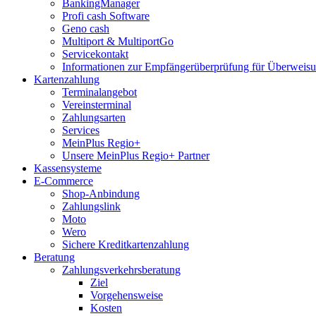
BankingManager
Profi cash Software
Geno cash
Multiport & MultiportGo
Servicekontakt
Informationen zur Empfängerüberprüfung für Überwei
Kartenzahlung
Terminalangebot
Vereinsterminal
Zahlungsarten
Services
MeinPlus Regio+
Unsere MeinPlus Regio+ Partner
Kassensysteme
E-Commerce
Shop-Anbindung
Zahlungslink
Moto
Wero
Sichere Kreditkartenzahlung
Beratung
Zahlungsverkehrsberatung
Ziel
Vorgehensweise
Kosten