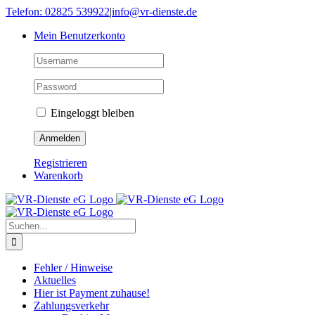
Skip
Telefon: 02825 539922
|
info@vr-dienste.de
to
Mein Benutzerkonto
content
Eingeloggt bleiben
Registrieren
Warenkorb
Suche
nach:
Fehler / Hinweise
Aktuelles
Hier ist Payment zuhause!
Zahlungsverkehr