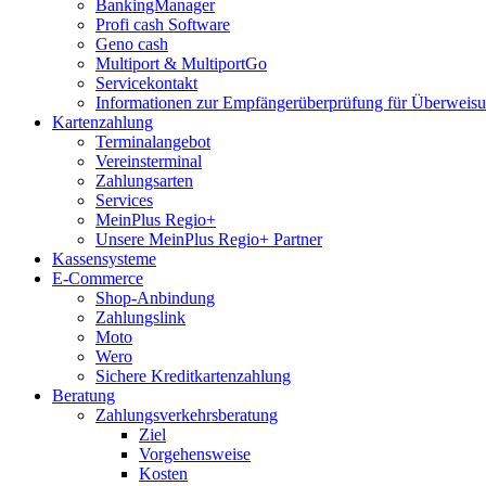
BankingManager
Profi cash Software
Geno cash
Multiport & MultiportGo
Servicekontakt
Informationen zur Empfängerüberprüfung für Überwei
Kartenzahlung
Terminalangebot
Vereinsterminal
Zahlungsarten
Services
MeinPlus Regio+
Unsere MeinPlus Regio+ Partner
Kassensysteme
E-Commerce
Shop-Anbindung
Zahlungslink
Moto
Wero
Sichere Kreditkartenzahlung
Beratung
Zahlungsverkehrsberatung
Ziel
Vorgehensweise
Kosten