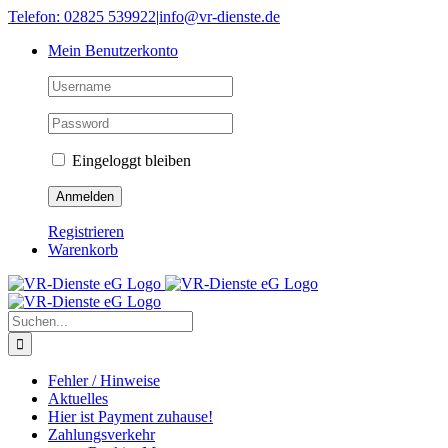
Skip
Telefon: 02825 539922
|
info@vr-dienste.de
to
Mein Benutzerkonto
content
Eingeloggt bleiben
Registrieren
Warenkorb
Suche
nach:
Fehler / Hinweise
Aktuelles
Hier ist Payment zuhause!
Zahlungsverkehr