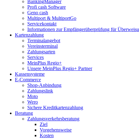
BankingManager
Profi cash Software
Geno cash
Multiport & MultiportGo
Servicekontakt
Informationen zur Empfängerüberprüfung für Überwei
Kartenzahlung
Terminalangebot
Vereinsterminal
Zahlungsarten
Services
MeinPlus Regio+
Unsere MeinPlus Regio+ Partner
Kassensysteme
E-Commerce
Shop-Anbindung
Zahlungslink
Moto
Wero
Sichere Kreditkartenzahlung
Beratung
Zahlungsverkehrsberatung
Ziel
Vorgehensweise
Kosten