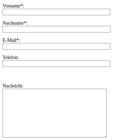
Vorname*:
Nachname*:
E-Mail*:
Telefon:
Bitte
lasse
Bitte
Nachricht:
dieses
lasse
Feld
dieses
leer.
Feld
leer.