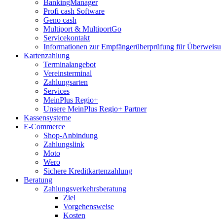
BankingManager
Profi cash Software
Geno cash
Multiport & MultiportGo
Servicekontakt
Informationen zur Empfängerüberprüfung für Überwei
Kartenzahlung
Terminalangebot
Vereinsterminal
Zahlungsarten
Services
MeinPlus Regio+
Unsere MeinPlus Regio+ Partner
Kassensysteme
E-Commerce
Shop-Anbindung
Zahlungslink
Moto
Wero
Sichere Kreditkartenzahlung
Beratung
Zahlungsverkehrsberatung
Ziel
Vorgehensweise
Kosten