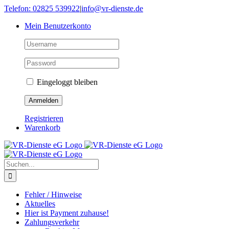
Skip
Telefon: 02825 539922
|
info@vr-dienste.de
to
Mein Benutzerkonto
content
Eingeloggt bleiben
Registrieren
Warenkorb
Suche
nach:
Fehler / Hinweise
Aktuelles
Hier ist Payment zuhause!
Zahlungsverkehr