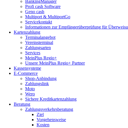
BankingManager
Profi cash Software
Geno cash
Multiport & MultiportGo
Servicekontakt
Informationen zur Empfängerüberprüfung für Überwei
Kartenzahlung
Terminalangebot
Vereinsterminal
Zahlungsarten
Services
MeinPlus Regio+
Unsere MeinPlus Regio+ Partner
Kassensysteme
E-Commerce
Shop-Anbindung
Zahlungslink
Moto
Wero
Sichere Kreditkartenzahlung
Beratung
Zahlungsverkehrsberatung
Ziel
Vorgehensweise
Kosten