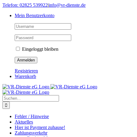
Skip
Telefon: 02825 539922
|
info@vr-dienste.de
to
Mein Benutzerkonto
content
Eingeloggt bleiben
Registrieren
Warenkorb
Suche
nach:
Fehler / Hinweise
Aktuelles
Hier ist Payment zuhause!
Zahlungsverkehr