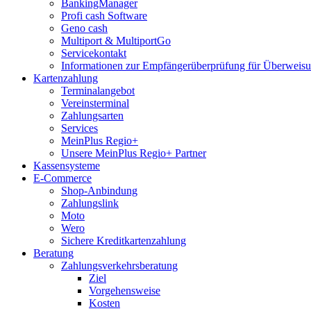
BankingManager
Profi cash Software
Geno cash
Multiport & MultiportGo
Servicekontakt
Informationen zur Empfängerüberprüfung für Überwei
Kartenzahlung
Terminalangebot
Vereinsterminal
Zahlungsarten
Services
MeinPlus Regio+
Unsere MeinPlus Regio+ Partner
Kassensysteme
E-Commerce
Shop-Anbindung
Zahlungslink
Moto
Wero
Sichere Kreditkartenzahlung
Beratung
Zahlungsverkehrsberatung
Ziel
Vorgehensweise
Kosten