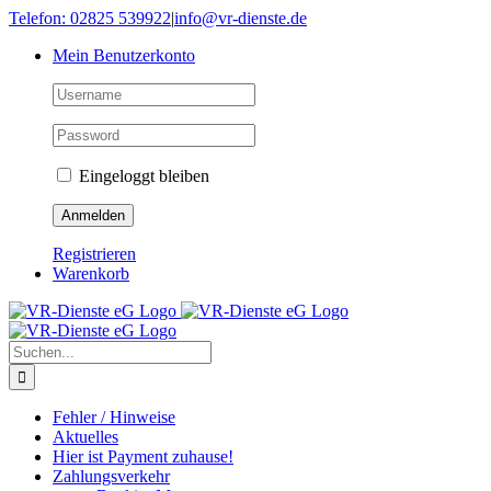
Skip
Telefon: 02825 539922
|
info@vr-dienste.de
to
Mein Benutzerkonto
content
Eingeloggt bleiben
Registrieren
Warenkorb
Suche
nach:
Fehler / Hinweise
Aktuelles
Hier ist Payment zuhause!
Zahlungsverkehr