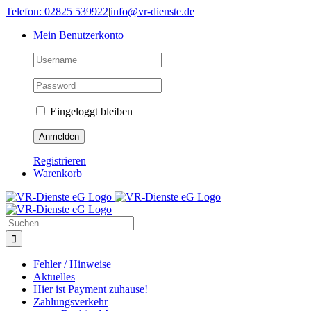
Skip
Telefon: 02825 539922
|
info@vr-dienste.de
to
Mein Benutzerkonto
content
Eingeloggt bleiben
Registrieren
Warenkorb
Suche
nach:
Fehler / Hinweise
Aktuelles
Hier ist Payment zuhause!
Zahlungsverkehr