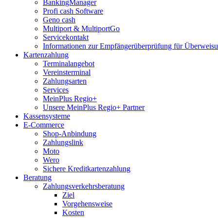
BankingManager
Profi cash Software
Geno cash
Multiport & MultiportGo
Servicekontakt
Informationen zur Empfängerüberprüfung für Überwei
Kartenzahlung
Terminalangebot
Vereinsterminal
Zahlungsarten
Services
MeinPlus Regio+
Unsere MeinPlus Regio+ Partner
Kassensysteme
E-Commerce
Shop-Anbindung
Zahlungslink
Moto
Wero
Sichere Kreditkartenzahlung
Beratung
Zahlungsverkehrsberatung
Ziel
Vorgehensweise
Kosten