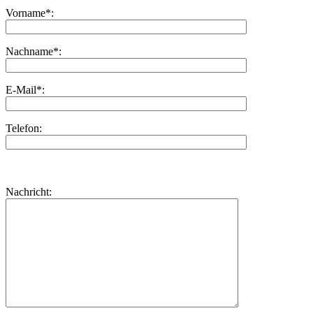
Vorname*:
Nachname*:
E-Mail*:
Telefon:
Bitte
lasse
Bitte
Nachricht:
dieses
lasse
Feld
dieses
leer.
Feld
leer.