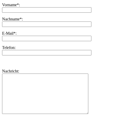
Vorname*:
Nachname*:
E-Mail*:
Telefon:
Bitte
lasse
Bitte
Nachricht:
dieses
lasse
Feld
dieses
leer.
Feld
leer.