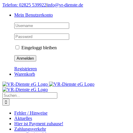
Skip
Telefon: 02825 539922
|
info@vr-dienste.de
to
Mein Benutzerkonto
content
Eingeloggt bleiben
Registrieren
Warenkorb
Suche
nach:
Fehler / Hinweise
Aktuelles
Hier ist Payment zuhause!
Zahlungsverkehr