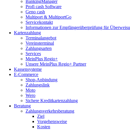
BankingManager
Profi cash Software
Geno cash
Multiport & MultiportGo
Servicekontakt
Informationen zur Empfängerüberprüfung für Überwei
Kartenzahlung
Terminalangebot
Vereinsterminal
Zahlungsarten
Services
MeinPlus Regio+
Unsere MeinPlus Regio+ Partner
Kassensysteme
E-Commerce
Shop-Anbindung
Zahlungslink
Moto
Wero
Sichere Kreditkartenzahlung
Beratung
Zahlungsverkehrsberatung
Ziel
Vorgehensweise
Kosten