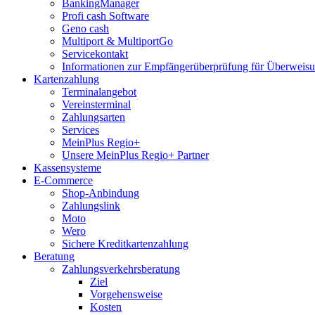
BankingManager
Profi cash Software
Geno cash
Multiport & MultiportGo
Servicekontakt
Informationen zur Empfängerüberprüfung für Überwei
Kartenzahlung
Terminalangebot
Vereinsterminal
Zahlungsarten
Services
MeinPlus Regio+
Unsere MeinPlus Regio+ Partner
Kassensysteme
E-Commerce
Shop-Anbindung
Zahlungslink
Moto
Wero
Sichere Kreditkartenzahlung
Beratung
Zahlungsverkehrsberatung
Ziel
Vorgehensweise
Kosten