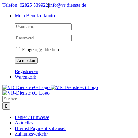
Skip
Telefon: 02825 539922
|
info@vr-dienste.de
to
Mein Benutzerkonto
content
Eingeloggt bleiben
Registrieren
Warenkorb
Suche
nach:
Fehler / Hinweise
Aktuelles
Hier ist Payment zuhause!
Zahlungsverkehr