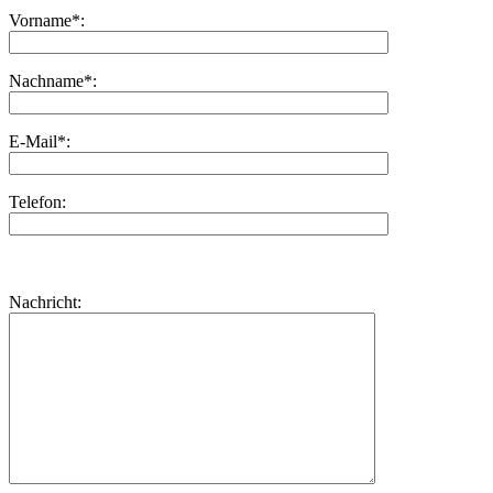
Vorname*:
Nachname*:
E-Mail*:
Telefon:
Bitte
lasse
Bitte
Nachricht:
dieses
lasse
Feld
dieses
leer.
Feld
leer.