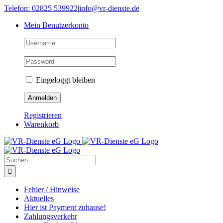
Skip
Telefon: 02825 539922
|
info@vr-dienste.de
to
Mein Benutzerkonto
content
Eingeloggt bleiben
Registrieren
Warenkorb
Suche
nach:
Fehler / Hinweise
Aktuelles
Hier ist Payment zuhause!
Zahlungsverkehr