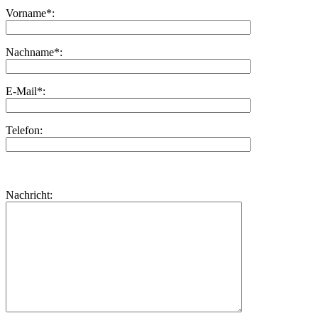
Vorname*:
Nachname*:
E-Mail*:
Telefon:
Bitte
lasse
Bitte
Nachricht:
dieses
lasse
Feld
dieses
leer.
Feld
leer.