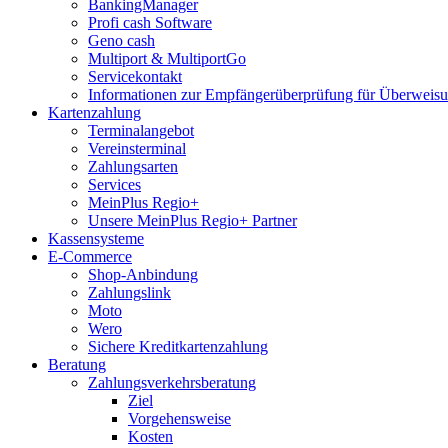
BankingManager
Profi cash Software
Geno cash
Multiport & MultiportGo
Servicekontakt
Informationen zur Empfängerüberprüfung für Überwei
Kartenzahlung
Terminalangebot
Vereinsterminal
Zahlungsarten
Services
MeinPlus Regio+
Unsere MeinPlus Regio+ Partner
Kassensysteme
E-Commerce
Shop-Anbindung
Zahlungslink
Moto
Wero
Sichere Kreditkartenzahlung
Beratung
Zahlungsverkehrsberatung
Ziel
Vorgehensweise
Kosten