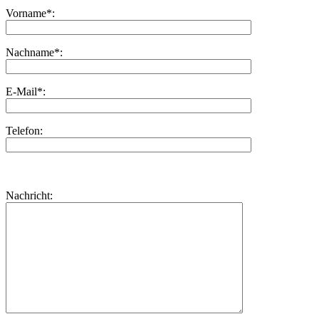
Vorname*:
Nachname*:
E-Mail*:
Telefon:
Bitte
lasse
Bitte
Nachricht:
dieses
lasse
Feld
dieses
leer.
Feld
leer.