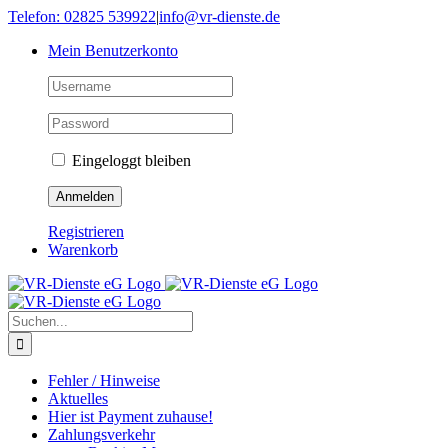
Skip
Telefon: 02825 539922
|
info@vr-dienste.de
to
Mein Benutzerkonto
content
Eingeloggt bleiben
Registrieren
Warenkorb
Suche
nach:
Fehler / Hinweise
Aktuelles
Hier ist Payment zuhause!
Zahlungsverkehr