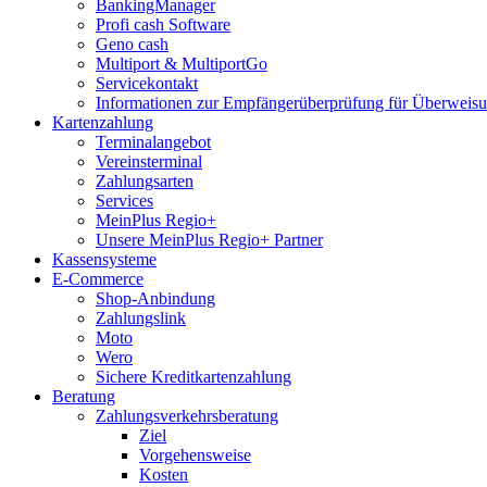
BankingManager
Profi cash Software
Geno cash
Multiport & MultiportGo
Servicekontakt
Informationen zur Empfängerüberprüfung für Überwei
Kartenzahlung
Terminalangebot
Vereinsterminal
Zahlungsarten
Services
MeinPlus Regio+
Unsere MeinPlus Regio+ Partner
Kassensysteme
E-Commerce
Shop-Anbindung
Zahlungslink
Moto
Wero
Sichere Kreditkartenzahlung
Beratung
Zahlungsverkehrsberatung
Ziel
Vorgehensweise
Kosten