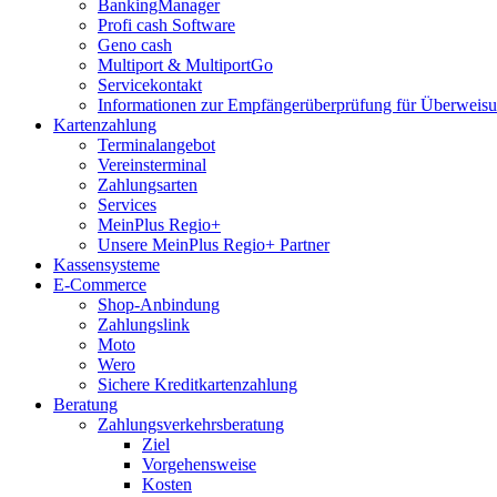
BankingManager
Profi cash Software
Geno cash
Multiport & MultiportGo
Servicekontakt
Informationen zur Empfängerüberprüfung für Überwei
Kartenzahlung
Terminalangebot
Vereinsterminal
Zahlungsarten
Services
MeinPlus Regio+
Unsere MeinPlus Regio+ Partner
Kassensysteme
E-Commerce
Shop-Anbindung
Zahlungslink
Moto
Wero
Sichere Kreditkartenzahlung
Beratung
Zahlungsverkehrsberatung
Ziel
Vorgehensweise
Kosten