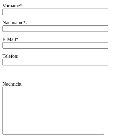
Vorname*:
Nachname*:
E-Mail*:
Telefon:
Bitte
lasse
Bitte
Nachricht:
dieses
lasse
Feld
dieses
leer.
Feld
leer.