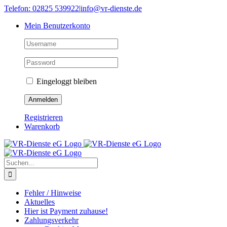
Skip
Telefon: 02825 539922
|
info@vr-dienste.de
to
Mein Benutzerkonto
content
Eingeloggt bleiben
Registrieren
Warenkorb
Suche
nach:
Fehler / Hinweise
Aktuelles
Hier ist Payment zuhause!
Zahlungsverkehr