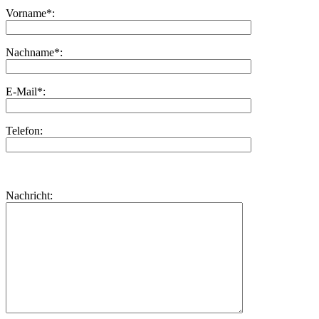
Vorname*:
Nachname*:
E-Mail*:
Telefon:
Bitte
lasse
Bitte
Nachricht:
dieses
lasse
Feld
dieses
leer.
Feld
leer.