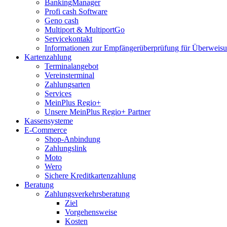
BankingManager
Profi cash Software
Geno cash
Multiport & MultiportGo
Servicekontakt
Informationen zur Empfängerüberprüfung für Überwei
Kartenzahlung
Terminalangebot
Vereinsterminal
Zahlungsarten
Services
MeinPlus Regio+
Unsere MeinPlus Regio+ Partner
Kassensysteme
E-Commerce
Shop-Anbindung
Zahlungslink
Moto
Wero
Sichere Kreditkartenzahlung
Beratung
Zahlungsverkehrsberatung
Ziel
Vorgehensweise
Kosten