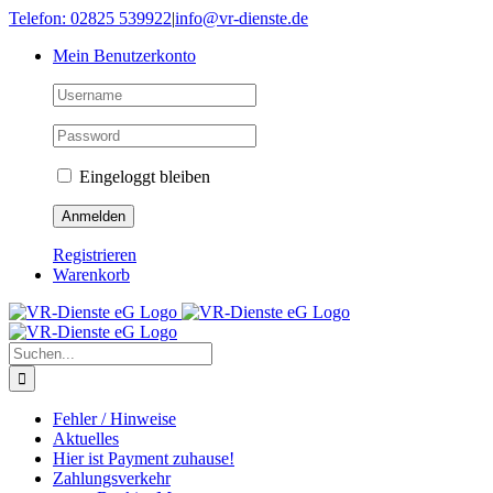
Skip
Telefon: 02825 539922
|
info@vr-dienste.de
to
Mein Benutzerkonto
content
Eingeloggt bleiben
Registrieren
Warenkorb
Suche
nach:
Fehler / Hinweise
Aktuelles
Hier ist Payment zuhause!
Zahlungsverkehr