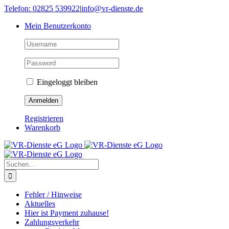
Skip
Telefon: 02825 539922
|
info@vr-dienste.de
to
Mein Benutzerkonto
content
Eingeloggt bleiben
Registrieren
Warenkorb
Suche
nach:
Fehler / Hinweise
Aktuelles
Hier ist Payment zuhause!
Zahlungsverkehr