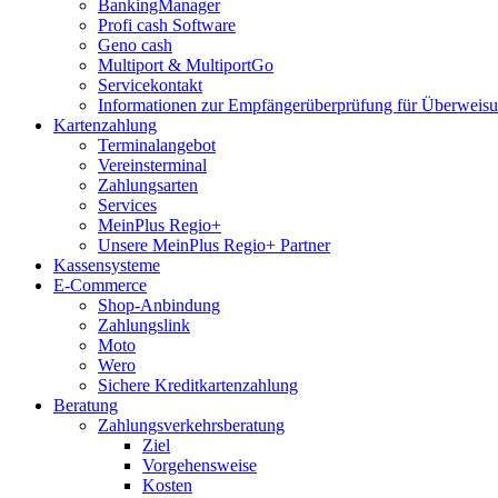
BankingManager
Profi cash Software
Geno cash
Multiport & MultiportGo
Servicekontakt
Informationen zur Empfängerüberprüfung für Überwei
Kartenzahlung
Terminalangebot
Vereinsterminal
Zahlungsarten
Services
MeinPlus Regio+
Unsere MeinPlus Regio+ Partner
Kassensysteme
E-Commerce
Shop-Anbindung
Zahlungslink
Moto
Wero
Sichere Kreditkartenzahlung
Beratung
Zahlungsverkehrsberatung
Ziel
Vorgehensweise
Kosten