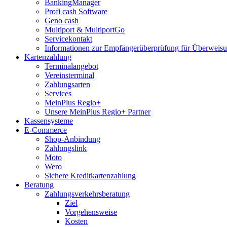
BankingManager
Profi cash Software
Geno cash
Multiport & MultiportGo
Servicekontakt
Informationen zur Empfängerüberprüfung für Überwei
Kartenzahlung
Terminalangebot
Vereinsterminal
Zahlungsarten
Services
MeinPlus Regio+
Unsere MeinPlus Regio+ Partner
Kassensysteme
E-Commerce
Shop-Anbindung
Zahlungslink
Moto
Wero
Sichere Kreditkartenzahlung
Beratung
Zahlungsverkehrsberatung
Ziel
Vorgehensweise
Kosten