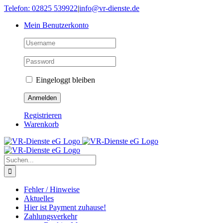
Skip
Telefon: 02825 539922
|
info@vr-dienste.de
to
Mein Benutzerkonto
content
Eingeloggt bleiben
Registrieren
Warenkorb
Suche
nach:
Fehler / Hinweise
Aktuelles
Hier ist Payment zuhause!
Zahlungsverkehr