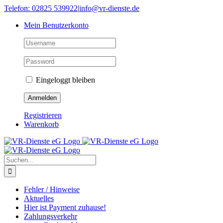
Skip
Telefon: 02825 539922
|
info@vr-dienste.de
to
Mein Benutzerkonto
content
Eingeloggt bleiben
Registrieren
Warenkorb
Suche
nach:
Fehler / Hinweise
Aktuelles
Hier ist Payment zuhause!
Zahlungsverkehr