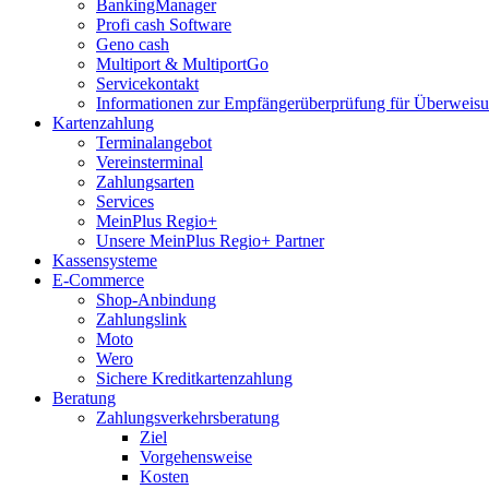
BankingManager
Profi cash Software
Geno cash
Multiport & MultiportGo
Servicekontakt
Informationen zur Empfängerüberprüfung für Überwei
Kartenzahlung
Terminalangebot
Vereinsterminal
Zahlungsarten
Services
MeinPlus Regio+
Unsere MeinPlus Regio+ Partner
Kassensysteme
E-Commerce
Shop-Anbindung
Zahlungslink
Moto
Wero
Sichere Kreditkartenzahlung
Beratung
Zahlungsverkehrsberatung
Ziel
Vorgehensweise
Kosten