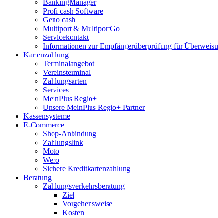
BankingManager
Profi cash Software
Geno cash
Multiport & MultiportGo
Servicekontakt
Informationen zur Empfängerüberprüfung für Überwei
Kartenzahlung
Terminalangebot
Vereinsterminal
Zahlungsarten
Services
MeinPlus Regio+
Unsere MeinPlus Regio+ Partner
Kassensysteme
E-Commerce
Shop-Anbindung
Zahlungslink
Moto
Wero
Sichere Kreditkartenzahlung
Beratung
Zahlungsverkehrsberatung
Ziel
Vorgehensweise
Kosten