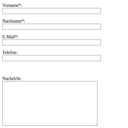
Vorname*:
Nachname*:
E-Mail*:
Telefon:
Bitte
lasse
Bitte
Nachricht:
dieses
lasse
Feld
dieses
leer.
Feld
leer.