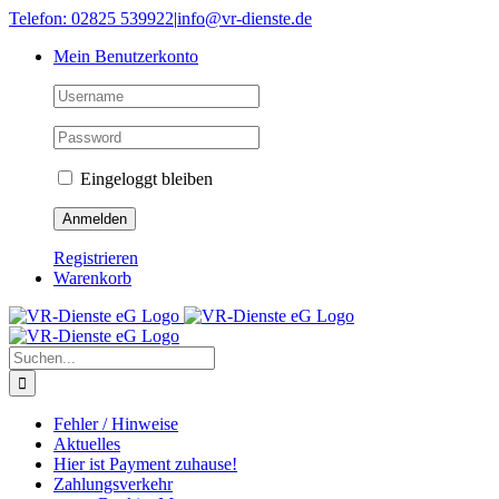
Skip
Telefon: 02825 539922
|
info@vr-dienste.de
to
Mein Benutzerkonto
content
Eingeloggt bleiben
Registrieren
Warenkorb
Suche
nach:
Fehler / Hinweise
Aktuelles
Hier ist Payment zuhause!
Zahlungsverkehr