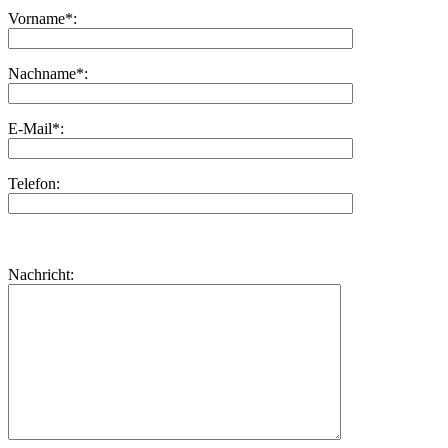
Vorname*:
Nachname*:
E-Mail*:
Telefon:
Bitte
lasse
Bitte
Nachricht:
dieses
lasse
Feld
dieses
leer.
Feld
leer.