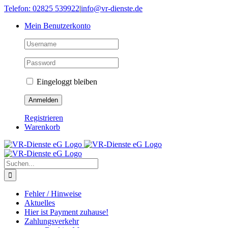
Skip
Telefon: 02825 539922
|
info@vr-dienste.de
to
Mein Benutzerkonto
content
Eingeloggt bleiben
Registrieren
Warenkorb
Suche
nach:
Fehler / Hinweise
Aktuelles
Hier ist Payment zuhause!
Zahlungsverkehr