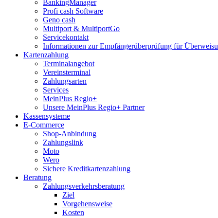
BankingManager
Profi cash Software
Geno cash
Multiport & MultiportGo
Servicekontakt
Informationen zur Empfängerüberprüfung für Überwei
Kartenzahlung
Terminalangebot
Vereinsterminal
Zahlungsarten
Services
MeinPlus Regio+
Unsere MeinPlus Regio+ Partner
Kassensysteme
E-Commerce
Shop-Anbindung
Zahlungslink
Moto
Wero
Sichere Kreditkartenzahlung
Beratung
Zahlungsverkehrsberatung
Ziel
Vorgehensweise
Kosten