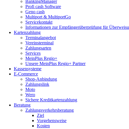
BankingManager
Profi cash Software
Geno cash
Multiport & MultiportGo
Servicekontakt
Informationen zur Empfängerüberprüfung für Überwei
Kartenzahlung
Terminalangebot
Vereinsterminal
Zahlungsarten
Services
MeinPlus Regio+
Unsere MeinPlus Regio+ Partner
Kassensysteme
E-Commerce
Shop-Anbindung
Zahlungslink
Moto
Wero
Sichere Kreditkartenzahlung
Beratung
Zahlungsverkehrsberatung
Ziel
Vorgehensweise
Kosten