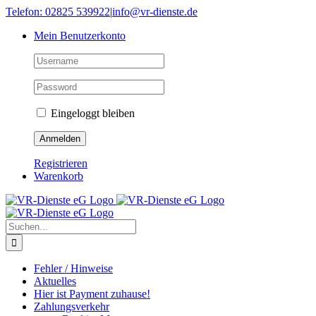
Skip
Telefon: 02825 539922
|
info@vr-dienste.de
to
Mein Benutzerkonto
content
Eingeloggt bleiben
Registrieren
Warenkorb
Suche
nach:
Fehler / Hinweise
Aktuelles
Hier ist Payment zuhause!
Zahlungsverkehr