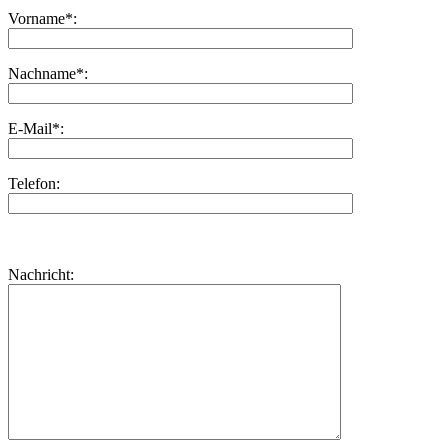
Vorname*:
Nachname*:
E-Mail*:
Telefon:
Bitte
lasse
Bitte
Nachricht:
dieses
lasse
Feld
dieses
leer.
Feld
leer.