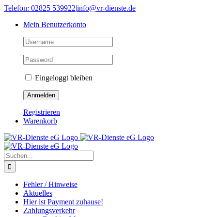
Skip
Telefon: 02825 539922
|
info@vr-dienste.de
to
Mein Benutzerkonto
content
Eingeloggt bleiben
Registrieren
Warenkorb
Suche
nach:
Fehler / Hinweise
Aktuelles
Hier ist Payment zuhause!
Zahlungsverkehr