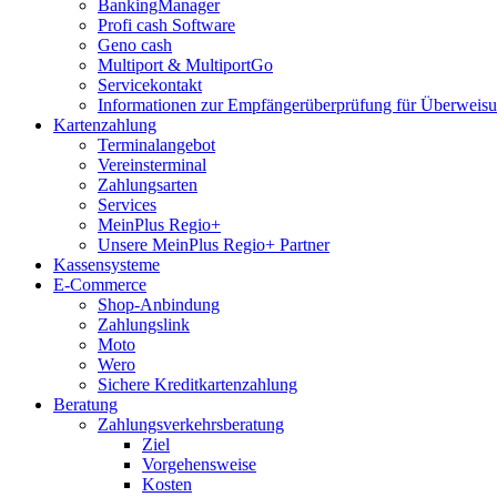
BankingManager
Profi cash Software
Geno cash
Multiport & MultiportGo
Servicekontakt
Informationen zur Empfängerüberprüfung für Überwei
Kartenzahlung
Terminalangebot
Vereinsterminal
Zahlungsarten
Services
MeinPlus Regio+
Unsere MeinPlus Regio+ Partner
Kassensysteme
E-Commerce
Shop-Anbindung
Zahlungslink
Moto
Wero
Sichere Kreditkartenzahlung
Beratung
Zahlungsverkehrsberatung
Ziel
Vorgehensweise
Kosten