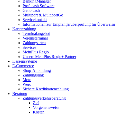
BankingManager
Profi cash Software
Geno cash
Multiport & MultiportGo
Servicekontakt
Informationen zur Empfängerüberprüfung für Überwei
Kartenzahlung
Terminalangebot
Vereinsterminal
Zahlungsarten
Services
MeinPlus Regio+
Unsere MeinPlus Regio+ Partner
Kassensysteme
E-Commerce
Shop-Anbindung
Zahlungslink
Moto
Wero
Sichere Kreditkartenzahlung
Beratung
Zahlungsverkehrsberatung
Ziel
Vorgehensweise
Kosten