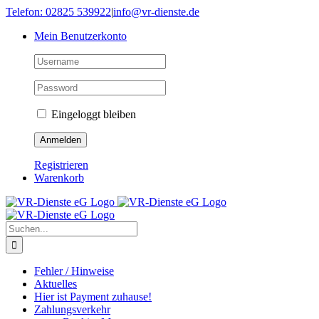
Skip
Telefon: 02825 539922
|
info@vr-dienste.de
to
Mein Benutzerkonto
content
Eingeloggt bleiben
Registrieren
Warenkorb
Suche
nach:
Fehler / Hinweise
Aktuelles
Hier ist Payment zuhause!
Zahlungsverkehr