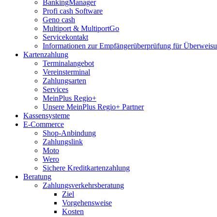
BankingManager
Profi cash Software
Geno cash
Multiport & MultiportGo
Servicekontakt
Informationen zur Empfängerüberprüfung für Überwei
Kartenzahlung
Terminalangebot
Vereinsterminal
Zahlungsarten
Services
MeinPlus Regio+
Unsere MeinPlus Regio+ Partner
Kassensysteme
E-Commerce
Shop-Anbindung
Zahlungslink
Moto
Wero
Sichere Kreditkartenzahlung
Beratung
Zahlungsverkehrsberatung
Ziel
Vorgehensweise
Kosten