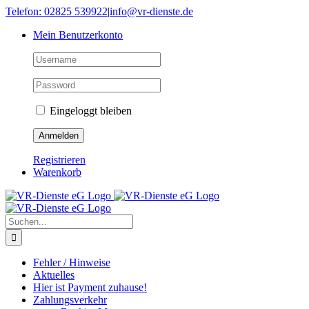
Skip
Telefon: 02825 539922
|
info@vr-dienste.de
to
Mein Benutzerkonto
content
Eingeloggt bleiben
Registrieren
Warenkorb
Suche
nach:
Fehler / Hinweise
Aktuelles
Hier ist Payment zuhause!
Zahlungsverkehr