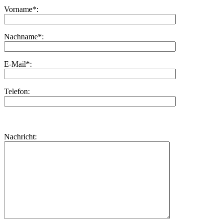
Vorname*:
Nachname*:
E-Mail*:
Telefon:
Bitte
lasse
Bitte
Nachricht:
dieses
lasse
Feld
dieses
leer.
Feld
leer.