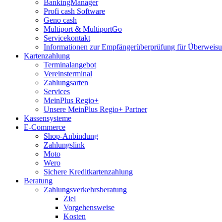
BankingManager
Profi cash Software
Geno cash
Multiport & MultiportGo
Servicekontakt
Informationen zur Empfängerüberprüfung für Überwei
Kartenzahlung
Terminalangebot
Vereinsterminal
Zahlungsarten
Services
MeinPlus Regio+
Unsere MeinPlus Regio+ Partner
Kassensysteme
E-Commerce
Shop-Anbindung
Zahlungslink
Moto
Wero
Sichere Kreditkartenzahlung
Beratung
Zahlungsverkehrsberatung
Ziel
Vorgehensweise
Kosten