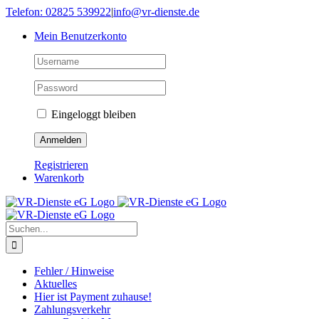
Skip
Telefon: 02825 539922
|
info@vr-dienste.de
to
Mein Benutzerkonto
content
Eingeloggt bleiben
Registrieren
Warenkorb
Suche
nach:
Fehler / Hinweise
Aktuelles
Hier ist Payment zuhause!
Zahlungsverkehr