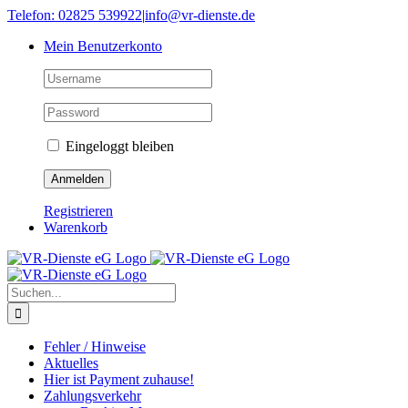
Skip
Telefon: 02825 539922
|
info@vr-dienste.de
to
Mein Benutzerkonto
content
Eingeloggt bleiben
Registrieren
Warenkorb
Suche
nach:
Fehler / Hinweise
Aktuelles
Hier ist Payment zuhause!
Zahlungsverkehr