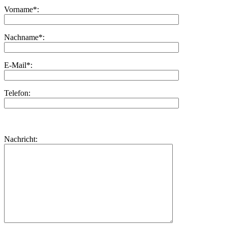
Vorname*:
Nachname*:
E-Mail*:
Telefon:
Bitte
lasse
Bitte
Nachricht:
dieses
lasse
Feld
dieses
leer.
Feld
leer.