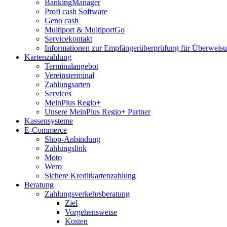
BankingManager
Profi cash Software
Geno cash
Multiport & MultiportGo
Servicekontakt
Informationen zur Empfängerüberprüfung für Überwei
Kartenzahlung
Terminalangebot
Vereinsterminal
Zahlungsarten
Services
MeinPlus Regio+
Unsere MeinPlus Regio+ Partner
Kassensysteme
E-Commerce
Shop-Anbindung
Zahlungslink
Moto
Wero
Sichere Kreditkartenzahlung
Beratung
Zahlungsverkehrsberatung
Ziel
Vorgehensweise
Kosten