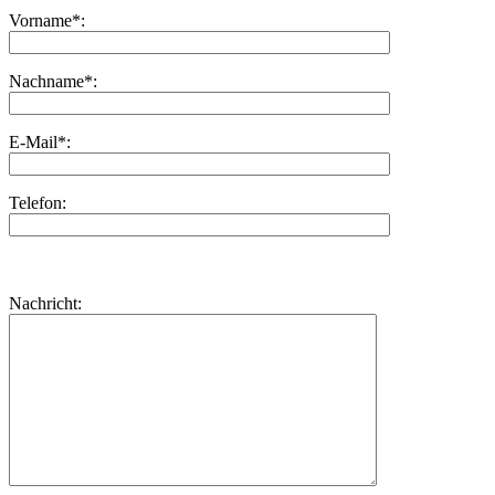
Vorname*:
Nachname*:
E-Mail*:
Telefon:
Bitte
lasse
Bitte
Nachricht:
dieses
lasse
Feld
dieses
leer.
Feld
leer.