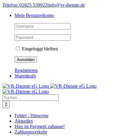
Skip
Telefon: 02825 539922
|
info@vr-dienste.de
to
Mein Benutzerkonto
content
Eingeloggt bleiben
Registrieren
Warenkorb
Suche
nach:
Fehler / Hinweise
Aktuelles
Hier ist Payment zuhause!
Zahlungsverkehr