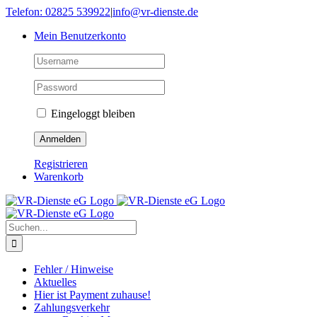
Skip
Telefon: 02825 539922
|
info@vr-dienste.de
to
Mein Benutzerkonto
content
Eingeloggt bleiben
Registrieren
Warenkorb
Suche
nach:
Fehler / Hinweise
Aktuelles
Hier ist Payment zuhause!
Zahlungsverkehr