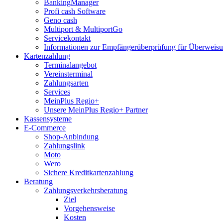
BankingManager
Profi cash Software
Geno cash
Multiport & MultiportGo
Servicekontakt
Informationen zur Empfängerüberprüfung für Überwei
Kartenzahlung
Terminalangebot
Vereinsterminal
Zahlungsarten
Services
MeinPlus Regio+
Unsere MeinPlus Regio+ Partner
Kassensysteme
E-Commerce
Shop-Anbindung
Zahlungslink
Moto
Wero
Sichere Kreditkartenzahlung
Beratung
Zahlungsverkehrsberatung
Ziel
Vorgehensweise
Kosten