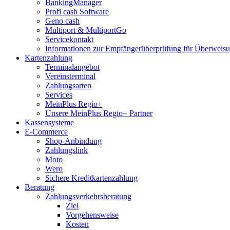
BankingManager
Profi cash Software
Geno cash
Multiport & MultiportGo
Servicekontakt
Informationen zur Empfängerüberprüfung für Überwei
Kartenzahlung
Terminalangebot
Vereinsterminal
Zahlungsarten
Services
MeinPlus Regio+
Unsere MeinPlus Regio+ Partner
Kassensysteme
E-Commerce
Shop-Anbindung
Zahlungslink
Moto
Wero
Sichere Kreditkartenzahlung
Beratung
Zahlungsverkehrsberatung
Ziel
Vorgehensweise
Kosten