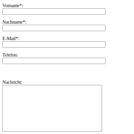
Vorname*:
Nachname*:
E-Mail*:
Telefon:
Bitte
lasse
Bitte
Nachricht:
dieses
lasse
Feld
dieses
leer.
Feld
leer.