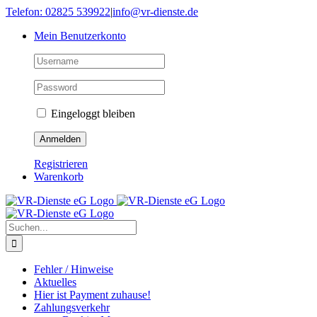
Skip
Telefon: 02825 539922
|
info@vr-dienste.de
to
Mein Benutzerkonto
content
Eingeloggt bleiben
Registrieren
Warenkorb
Suche
nach:
Fehler / Hinweise
Aktuelles
Hier ist Payment zuhause!
Zahlungsverkehr