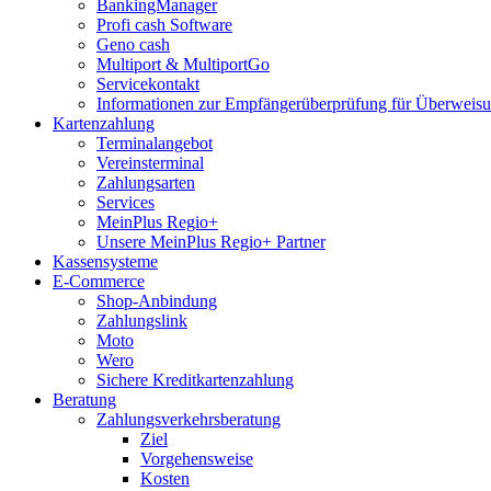
BankingManager
Profi cash Software
Geno cash
Multiport & MultiportGo
Servicekontakt
Informationen zur Empfängerüberprüfung für Überwei
Kartenzahlung
Terminalangebot
Vereinsterminal
Zahlungsarten
Services
MeinPlus Regio+
Unsere MeinPlus Regio+ Partner
Kassensysteme
E-Commerce
Shop-Anbindung
Zahlungslink
Moto
Wero
Sichere Kreditkartenzahlung
Beratung
Zahlungsverkehrsberatung
Ziel
Vorgehensweise
Kosten