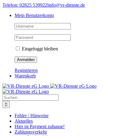
Skip
Telefon: 02825 539922
|
info@vr-dienste.de
to
Mein Benutzerkonto
content
Eingeloggt bleiben
Registrieren
Warenkorb
Suche
nach:
Fehler / Hinweise
Aktuelles
Hier ist Payment zuhause!
Zahlungsverkehr