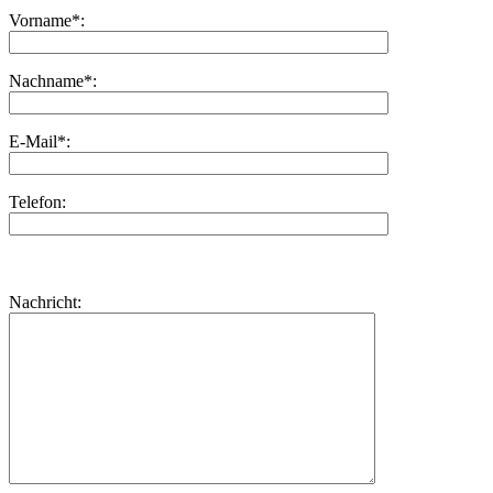
Vorname*:
Nachname*:
E-Mail*:
Telefon:
Bitte
lasse
Bitte
Nachricht:
dieses
lasse
Feld
dieses
leer.
Feld
leer.