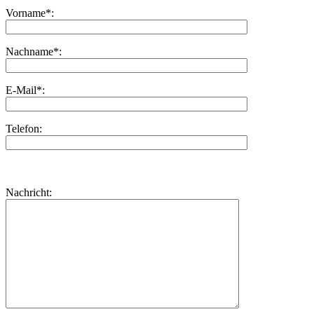
Vorname*:
Nachname*:
E-Mail*:
Telefon:
Bitte
lasse
Bitte
Nachricht:
dieses
lasse
Feld
dieses
leer.
Feld
leer.