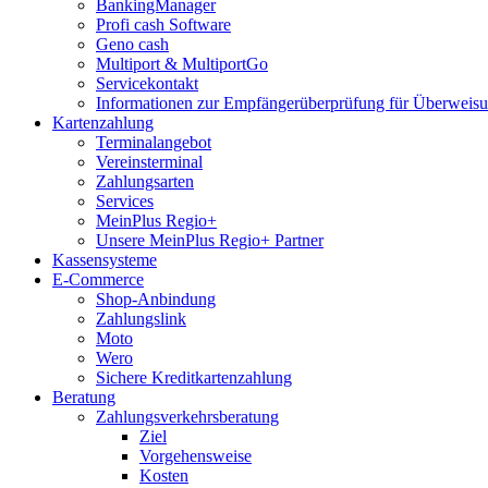
BankingManager
Profi cash Software
Geno cash
Multiport & MultiportGo
Servicekontakt
Informationen zur Empfängerüberprüfung für Überwei
Kartenzahlung
Terminalangebot
Vereinsterminal
Zahlungsarten
Services
MeinPlus Regio+
Unsere MeinPlus Regio+ Partner
Kassensysteme
E-Commerce
Shop-Anbindung
Zahlungslink
Moto
Wero
Sichere Kreditkartenzahlung
Beratung
Zahlungsverkehrsberatung
Ziel
Vorgehensweise
Kosten