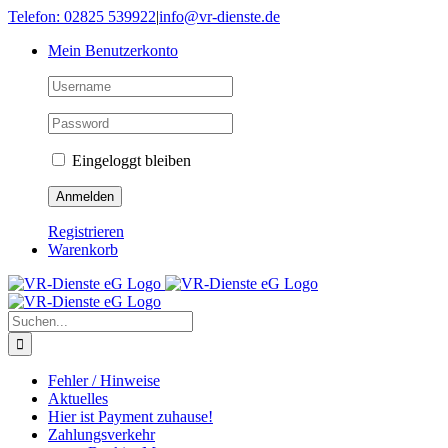
Skip
Telefon: 02825 539922
|
info@vr-dienste.de
to
Mein Benutzerkonto
content
Eingeloggt bleiben
Registrieren
Warenkorb
Suche
nach:
Fehler / Hinweise
Aktuelles
Hier ist Payment zuhause!
Zahlungsverkehr