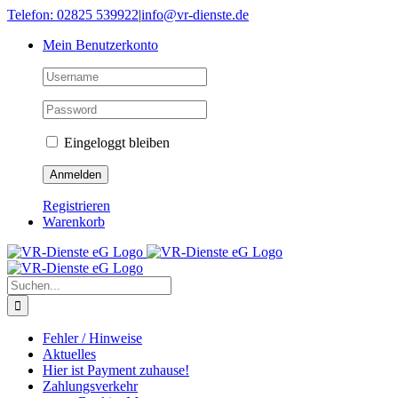
Skip
Telefon: 02825 539922
|
info@vr-dienste.de
to
Mein Benutzerkonto
content
Eingeloggt bleiben
Registrieren
Warenkorb
Suche
nach:
Fehler / Hinweise
Aktuelles
Hier ist Payment zuhause!
Zahlungsverkehr