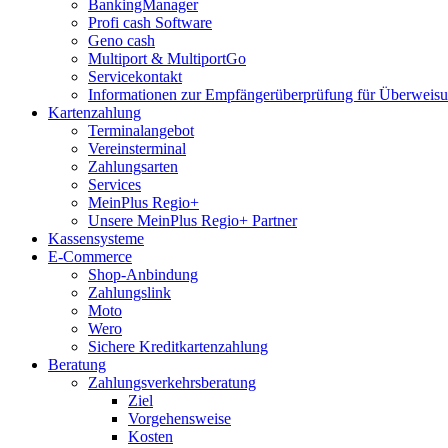
BankingManager
Profi cash Software
Geno cash
Multiport & MultiportGo
Servicekontakt
Informationen zur Empfängerüberprüfung für Überwei
Kartenzahlung
Terminalangebot
Vereinsterminal
Zahlungsarten
Services
MeinPlus Regio+
Unsere MeinPlus Regio+ Partner
Kassensysteme
E-Commerce
Shop-Anbindung
Zahlungslink
Moto
Wero
Sichere Kreditkartenzahlung
Beratung
Zahlungsverkehrsberatung
Ziel
Vorgehensweise
Kosten