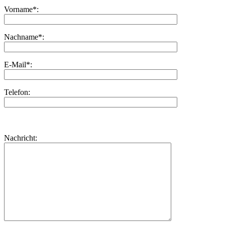
Vorname*:
Nachname*:
E-Mail*:
Telefon:
Bitte
lasse
Bitte
Nachricht:
dieses
lasse
Feld
dieses
leer.
Feld
leer.