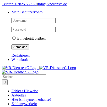
Skip
Telefon: 02825 539922
|
info@vr-dienste.de
to
Mein Benutzerkonto
content
Eingeloggt bleiben
Registrieren
Warenkorb
Suche
nach:
Fehler / Hinweise
Aktuelles
Hier ist Payment zuhause!
Zahlungsverkehr