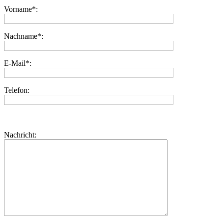
Vorname*:
Nachname*:
E-Mail*:
Telefon:
Bitte
lasse
Bitte
Nachricht:
dieses
lasse
Feld
dieses
leer.
Feld
leer.