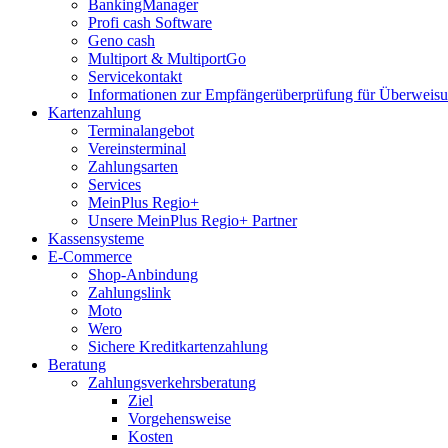
BankingManager
Profi cash Software
Geno cash
Multiport & MultiportGo
Servicekontakt
Informationen zur Empfängerüberprüfung für Überwei
Kartenzahlung
Terminalangebot
Vereinsterminal
Zahlungsarten
Services
MeinPlus Regio+
Unsere MeinPlus Regio+ Partner
Kassensysteme
E-Commerce
Shop-Anbindung
Zahlungslink
Moto
Wero
Sichere Kreditkartenzahlung
Beratung
Zahlungsverkehrsberatung
Ziel
Vorgehensweise
Kosten