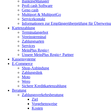
BankingManager
Profi cash Software
Geno cash
Multiport & MultiportGo
Servicekontakt
Informationen zur Empfängerüberprüfung für Überwei
Kartenzahlung
Terminalangebot
Vereinsterminal
Zahlungsarten
Services
MeinPlus Regio+
Unsere MeinPlus Regio+ Partner
Kassensysteme
E-Commerce
Shop-Anbindung
Zahlungslink
Moto
Wero
Sichere Kreditkartenzahlung
Beratung
Zahlungsverkehrsberatung
Ziel
Vorgehensweise
Kosten