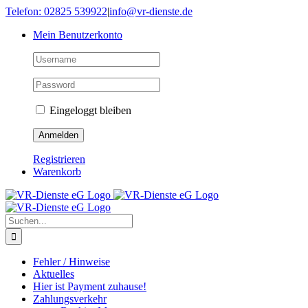
Skip
Telefon: 02825 539922
|
info@vr-dienste.de
to
Mein Benutzerkonto
content
Eingeloggt bleiben
Registrieren
Warenkorb
Suche
nach:
Fehler / Hinweise
Aktuelles
Hier ist Payment zuhause!
Zahlungsverkehr