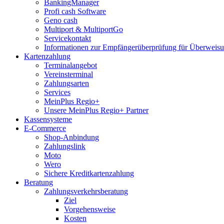
BankingManager
Profi cash Software
Geno cash
Multiport & MultiportGo
Servicekontakt
Informationen zur Empfängerüberprüfung für Überwei
Kartenzahlung
Terminalangebot
Vereinsterminal
Zahlungsarten
Services
MeinPlus Regio+
Unsere MeinPlus Regio+ Partner
Kassensysteme
E-Commerce
Shop-Anbindung
Zahlungslink
Moto
Wero
Sichere Kreditkartenzahlung
Beratung
Zahlungsverkehrsberatung
Ziel
Vorgehensweise
Kosten