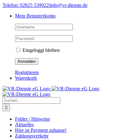
Skip
Telefon: 02825 539922
|
info@vr-dienste.de
to
Mein Benutzerkonto
content
Eingeloggt bleiben
Registrieren
Warenkorb
Suche
nach:
Fehler / Hinweise
Aktuelles
Hier ist Payment zuhause!
Zahlungsverkehr