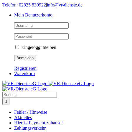
Skip
Telefon: 02825 539922
|
info@vr-dienste.de
to
Mein Benutzerkonto
content
Eingeloggt bleiben
Registrieren
Warenkorb
Suche
nach:
Fehler / Hinweise
Aktuelles
Hier ist Payment zuhause!
Zahlungsverkehr