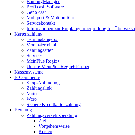
BankingManager
Profi cash Software
Geno cash
Multiport & MultiportGo
Servicekontakt
Informationen zur Empfängerüberprüfung für Überwei
Kartenzahlung
Terminalangebot
Vereinsterminal
Zahlungsarten
Services
MeinPlus Regio+
Unsere MeinPlus Regio+ Partner
Kassensysteme
E-Commerce
Shop-Anbindung
Zahlungslink
Moto
Wero
Sichere Kreditkartenzahlung
Beratung
Zahlungsverkehrsberatung
Ziel
Vorgehensweise
Kosten