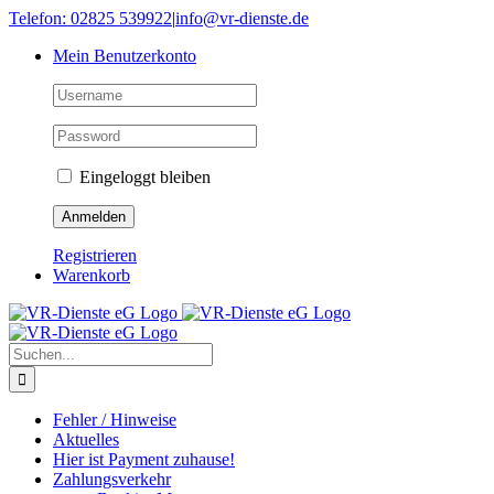
Skip
Telefon: 02825 539922
|
info@vr-dienste.de
to
Mein Benutzerkonto
content
Eingeloggt bleiben
Registrieren
Warenkorb
Suche
nach:
Fehler / Hinweise
Aktuelles
Hier ist Payment zuhause!
Zahlungsverkehr