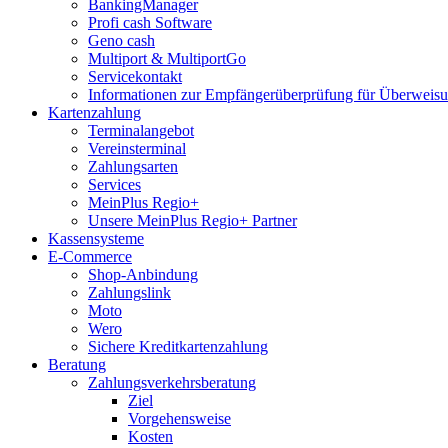
BankingManager
Profi cash Software
Geno cash
Multiport & MultiportGo
Servicekontakt
Informationen zur Empfängerüberprüfung für Überwei
Kartenzahlung
Terminalangebot
Vereinsterminal
Zahlungsarten
Services
MeinPlus Regio+
Unsere MeinPlus Regio+ Partner
Kassensysteme
E-Commerce
Shop-Anbindung
Zahlungslink
Moto
Wero
Sichere Kreditkartenzahlung
Beratung
Zahlungsverkehrsberatung
Ziel
Vorgehensweise
Kosten