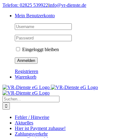
Skip
Telefon: 02825 539922
|
info@vr-dienste.de
to
Mein Benutzerkonto
content
Eingeloggt bleiben
Registrieren
Warenkorb
Suche
nach:
Fehler / Hinweise
Aktuelles
Hier ist Payment zuhause!
Zahlungsverkehr