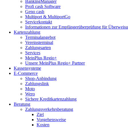
BankingManager
Profi cash Software
Geno cash
Multiport & MultiportGo
Servicekontakt
Informationen zur Empfängerüberprüfung für Überwei
Kartenzahlung
Terminalangebot
Vereinsterminal
Zahlungsarten
Services
MeinPlus Regio+
Unsere MeinPlus Regio+ Partner
Kassensysteme
E-Commerce
Shop-Anbindung
Zahlungslink
Moto
Wero
Sichere Kreditkartenzahlung
Beratung
Zahlungsverkehrsberatung
Ziel
Vorgehensweise
Kosten