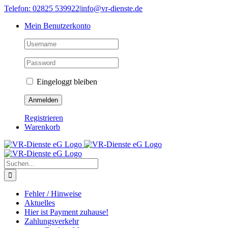
Skip
Telefon: 02825 539922
|
info@vr-dienste.de
to
Mein Benutzerkonto
content
Eingeloggt bleiben
Registrieren
Warenkorb
Suche
nach:
Fehler / Hinweise
Aktuelles
Hier ist Payment zuhause!
Zahlungsverkehr