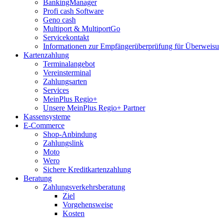
BankingManager
Profi cash Software
Geno cash
Multiport & MultiportGo
Servicekontakt
Informationen zur Empfängerüberprüfung für Überwei
Kartenzahlung
Terminalangebot
Vereinsterminal
Zahlungsarten
Services
MeinPlus Regio+
Unsere MeinPlus Regio+ Partner
Kassensysteme
E-Commerce
Shop-Anbindung
Zahlungslink
Moto
Wero
Sichere Kreditkartenzahlung
Beratung
Zahlungsverkehrsberatung
Ziel
Vorgehensweise
Kosten