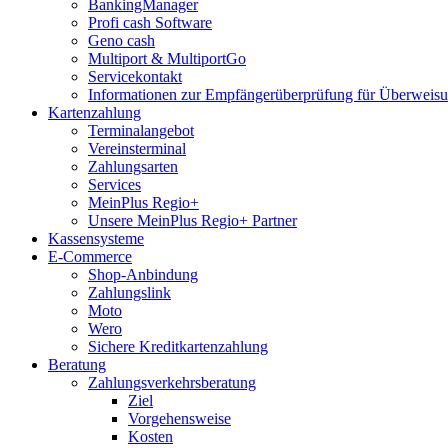
BankingManager
Profi cash Software
Geno cash
Multiport & MultiportGo
Servicekontakt
Informationen zur Empfängerüberprüfung für Überwei
Kartenzahlung
Terminalangebot
Vereinsterminal
Zahlungsarten
Services
MeinPlus Regio+
Unsere MeinPlus Regio+ Partner
Kassensysteme
E-Commerce
Shop-Anbindung
Zahlungslink
Moto
Wero
Sichere Kreditkartenzahlung
Beratung
Zahlungsverkehrsberatung
Ziel
Vorgehensweise
Kosten