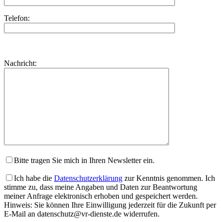
Telefon:
Bitte
lasse
Bitte
Nachricht:
dieses
lasse
Feld
dieses
leer.
Feld
leer.
Bitte tragen Sie mich in Ihren Newsletter ein.
Ich habe die
Datenschutzerklärung
zur Kenntnis genommen. Ich
stimme zu, dass meine Angaben und Daten zur Beantwortung
meiner Anfrage elektronisch erhoben und gespeichert werden.
Hinweis: Sie können Ihre Einwilligung jederzeit für die Zukunft per
E-Mail an datenschutz@vr-dienste.de widerrufen.