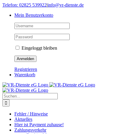
Skip
Telefon: 02825 539922
|
info@vr-dienste.de
to
Mein Benutzerkonto
content
Eingeloggt bleiben
Registrieren
Warenkorb
Suche
nach:
Fehler / Hinweise
Aktuelles
Hier ist Payment zuhause!
Zahlungsverkehr