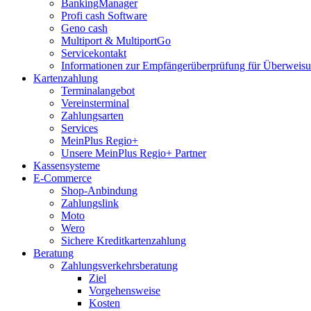
BankingManager
Profi cash Software
Geno cash
Multiport & MultiportGo
Servicekontakt
Informationen zur Empfängerüberprüfung für Überwei
Kartenzahlung
Terminalangebot
Vereinsterminal
Zahlungsarten
Services
MeinPlus Regio+
Unsere MeinPlus Regio+ Partner
Kassensysteme
E-Commerce
Shop-Anbindung
Zahlungslink
Moto
Wero
Sichere Kreditkartenzahlung
Beratung
Zahlungsverkehrsberatung
Ziel
Vorgehensweise
Kosten