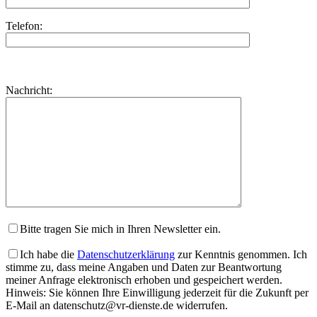
Telefon:
Bitte
lasse
Bitte
Nachricht:
dieses
lasse
Feld
dieses
leer.
Feld
leer.
Bitte tragen Sie mich in Ihren Newsletter ein.
Ich habe die
Datenschutzerklärung
zur Kenntnis genommen. Ich
stimme zu, dass meine Angaben und Daten zur Beantwortung
meiner Anfrage elektronisch erhoben und gespeichert werden.
Hinweis: Sie können Ihre Einwilligung jederzeit für die Zukunft per
E-Mail an datenschutz@vr-dienste.de widerrufen.