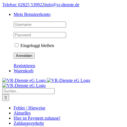
Skip
Telefon: 02825 539922
|
info@vr-dienste.de
to
Mein Benutzerkonto
content
Eingeloggt bleiben
Registrieren
Warenkorb
Suche
nach:
Fehler / Hinweise
Aktuelles
Hier ist Payment zuhause!
Zahlungsverkehr