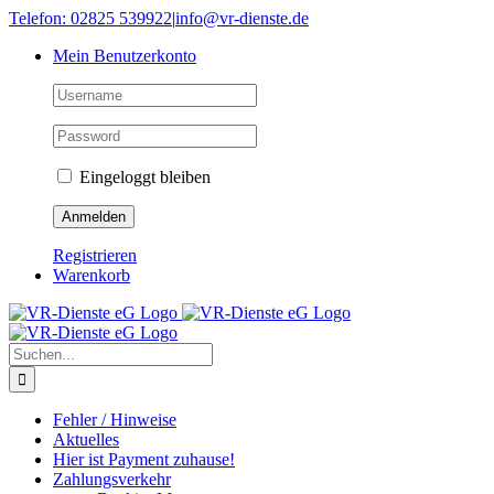
Skip
Telefon: 02825 539922
|
info@vr-dienste.de
to
Mein Benutzerkonto
content
Eingeloggt bleiben
Registrieren
Warenkorb
Suche
nach:
Fehler / Hinweise
Aktuelles
Hier ist Payment zuhause!
Zahlungsverkehr