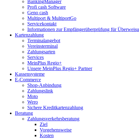
BankingManager
Profi cash Software
Geno cash
Multiport & MultiportGo
Servicekontakt
Informationen zur Empfängerüberprüfung für Überwei
Kartenzahlung
Terminalangebot
Vereinsterminal
Zahlungsarten
Services
MeinPlus Regio+
Unsere MeinPlus Regio+ Partner
Kassensysteme
E-Commerce
Shop-Anbindung
Zahlungslink
Moto
Wero
Sichere Kreditkartenzahlung
Beratung
Zahlungsverkehrsberatung
Ziel
Vorgehensweise
Kosten