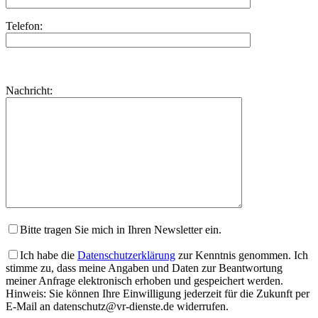
Telefon:
Bitte
lasse
Bitte
Nachricht:
dieses
lasse
Feld
dieses
leer.
Feld
leer.
Bitte tragen Sie mich in Ihren Newsletter ein.
Ich habe die
Datenschutzerklärung
zur Kenntnis genommen. Ich
stimme zu, dass meine Angaben und Daten zur Beantwortung
meiner Anfrage elektronisch erhoben und gespeichert werden.
Hinweis: Sie können Ihre Einwilligung jederzeit für die Zukunft per
E-Mail an datenschutz@vr-dienste.de widerrufen.