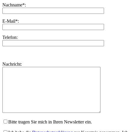
Nachname*:
E-Mail*:
Telefon:
Bitte
lasse
Bitte
Nachricht:
dieses
lasse
Feld
dieses
leer.
Feld
leer.
Bitte tragen Sie mich in Ihren Newsletter ein.