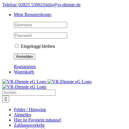
Skip
Telefon: 02825 539922
|
info@vr-dienste.de
to
Mein Benutzerkonto
content
Eingeloggt bleiben
Registrieren
Warenkorb
Suche
nach:
Fehler / Hinweise
Aktuelles
Hier ist Payment zuhause!
Zahlungsverkehr