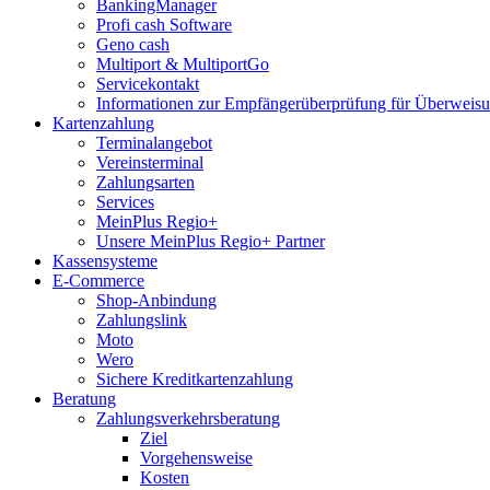
BankingManager
Profi cash Software
Geno cash
Multiport & MultiportGo
Servicekontakt
Informationen zur Empfängerüberprüfung für Überwei
Kartenzahlung
Terminalangebot
Vereinsterminal
Zahlungsarten
Services
MeinPlus Regio+
Unsere MeinPlus Regio+ Partner
Kassensysteme
E-Commerce
Shop-Anbindung
Zahlungslink
Moto
Wero
Sichere Kreditkartenzahlung
Beratung
Zahlungsverkehrsberatung
Ziel
Vorgehensweise
Kosten