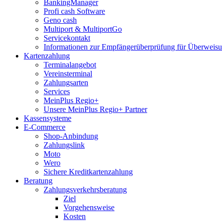
BankingManager
Profi cash Software
Geno cash
Multiport & MultiportGo
Servicekontakt
Informationen zur Empfängerüberprüfung für Überwei
Kartenzahlung
Terminalangebot
Vereinsterminal
Zahlungsarten
Services
MeinPlus Regio+
Unsere MeinPlus Regio+ Partner
Kassensysteme
E-Commerce
Shop-Anbindung
Zahlungslink
Moto
Wero
Sichere Kreditkartenzahlung
Beratung
Zahlungsverkehrsberatung
Ziel
Vorgehensweise
Kosten