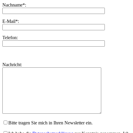
Nachname*:
E-Mail*:
Telefon:
Bitte
lasse
Bitte
Nachricht:
dieses
lasse
Feld
dieses
leer.
Feld
leer.
Bitte tragen Sie mich in Ihren Newsletter ein.