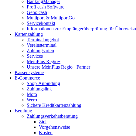
BankingManager
Profi cash Software
Geno cash
Multiport & MultiportGo
Servicekontakt
Informationen zur Empfängerüberprüfung für Überwei
Kartenzahlung
Terminalangebot
Vereinsterminal
Zahlungsarten
Services
MeinPlus Regio+
Unsere MeinPlus Regio+ Partner
Kassensysteme
E-Commerce
Shop-Anbindung
Zahlungslink
Moto
Wero
Sichere Kreditkartenzahlung
Beratung
Zahlungsverkehrsberatung
Ziel
Vorgehensweise
Kosten