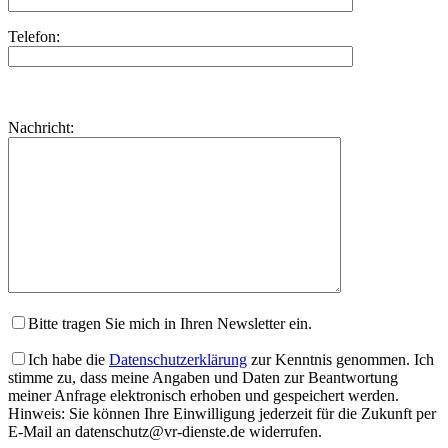
Telefon:
Bitte
lasse
Bitte
Nachricht:
dieses
lasse
Feld
dieses
leer.
Feld
leer.
Bitte tragen Sie mich in Ihren Newsletter ein.
Ich habe die
Datenschutzerklärung
zur Kenntnis genommen. Ich
stimme zu, dass meine Angaben und Daten zur Beantwortung
meiner Anfrage elektronisch erhoben und gespeichert werden.
Hinweis: Sie können Ihre Einwilligung jederzeit für die Zukunft per
E-Mail an datenschutz@vr-dienste.de widerrufen.