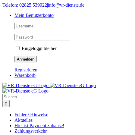
Skip
Telefon: 02825 539922
|
info@vr-dienste.de
to
Mein Benutzerkonto
content
Eingeloggt bleiben
Registrieren
Warenkorb
Suche
nach:
Fehler / Hinweise
Aktuelles
Hier ist Payment zuhause!
Zahlungsverkehr