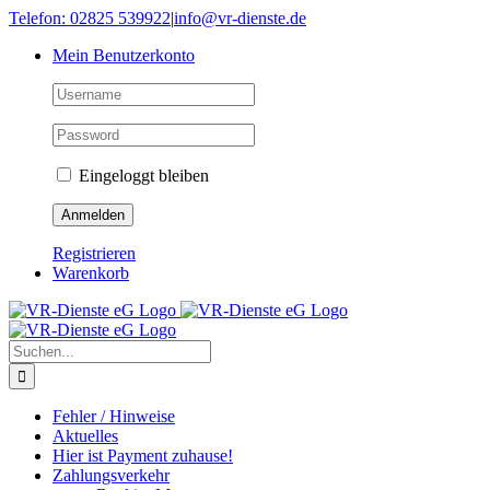
Skip
Telefon: 02825 539922
|
info@vr-dienste.de
to
Mein Benutzerkonto
content
Eingeloggt bleiben
Registrieren
Warenkorb
Suche
nach:
Fehler / Hinweise
Aktuelles
Hier ist Payment zuhause!
Zahlungsverkehr