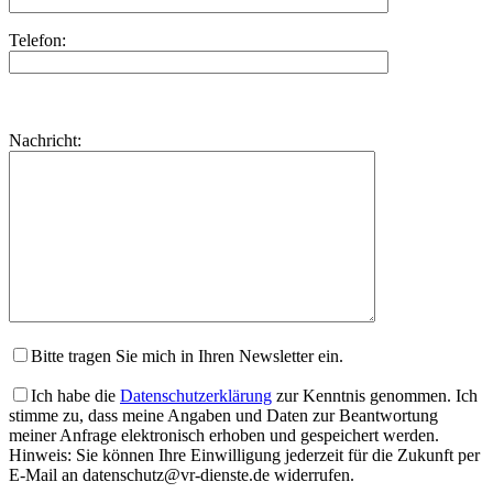
Telefon:
Bitte
lasse
Bitte
Nachricht:
dieses
lasse
Feld
dieses
leer.
Feld
leer.
Bitte tragen Sie mich in Ihren Newsletter ein.
Ich habe die
Datenschutzerklärung
zur Kenntnis genommen. Ich
stimme zu, dass meine Angaben und Daten zur Beantwortung
meiner Anfrage elektronisch erhoben und gespeichert werden.
Hinweis: Sie können Ihre Einwilligung jederzeit für die Zukunft per
E-Mail an datenschutz@vr-dienste.de widerrufen.