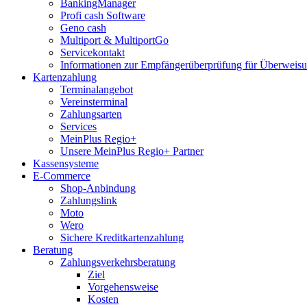
BankingManager
Profi cash Software
Geno cash
Multiport & MultiportGo
Servicekontakt
Informationen zur Empfängerüberprüfung für Überwei
Kartenzahlung
Terminalangebot
Vereinsterminal
Zahlungsarten
Services
MeinPlus Regio+
Unsere MeinPlus Regio+ Partner
Kassensysteme
E-Commerce
Shop-Anbindung
Zahlungslink
Moto
Wero
Sichere Kreditkartenzahlung
Beratung
Zahlungsverkehrsberatung
Ziel
Vorgehensweise
Kosten