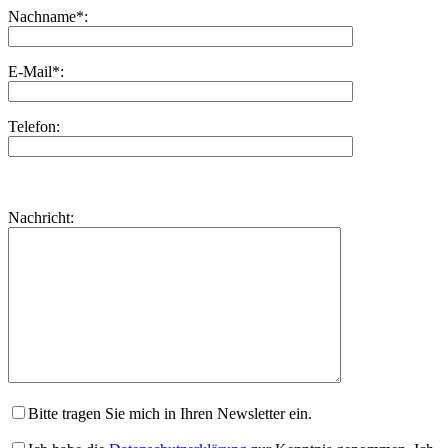
Nachname*:
E-Mail*:
Telefon:
Bitte
lasse
Bitte
Nachricht:
dieses
lasse
Feld
dieses
leer.
Feld
leer.
Bitte tragen Sie mich in Ihren Newsletter ein.