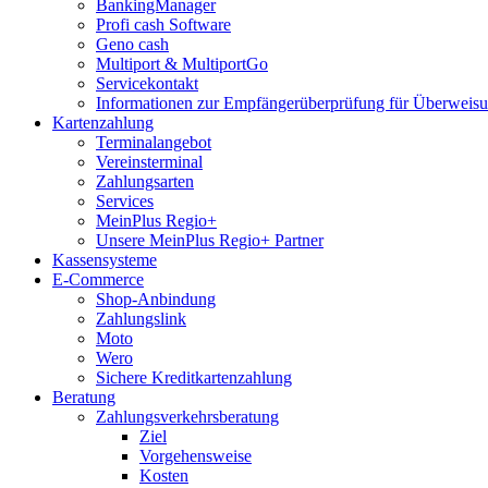
BankingManager
Profi cash Software
Geno cash
Multiport & MultiportGo
Servicekontakt
Informationen zur Empfängerüberprüfung für Überwei
Kartenzahlung
Terminalangebot
Vereinsterminal
Zahlungsarten
Services
MeinPlus Regio+
Unsere MeinPlus Regio+ Partner
Kassensysteme
E-Commerce
Shop-Anbindung
Zahlungslink
Moto
Wero
Sichere Kreditkartenzahlung
Beratung
Zahlungsverkehrsberatung
Ziel
Vorgehensweise
Kosten