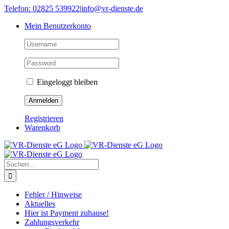
Skip
Telefon: 02825 539922
|
info@vr-dienste.de
to
Mein Benutzerkonto
content
Eingeloggt bleiben
Registrieren
Warenkorb
Suche
nach:
Fehler / Hinweise
Aktuelles
Hier ist Payment zuhause!
Zahlungsverkehr