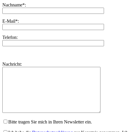
Nachname*:
E-Mail*:
Telefon:
Bitte
lasse
Bitte
Nachricht:
dieses
lasse
Feld
dieses
leer.
Feld
leer.
Bitte tragen Sie mich in Ihren Newsletter ein.