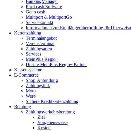
BankingManager
Profi cash Software
Geno cash
Multiport & MultiportGo
Servicekontakt
Informationen zur Empfängerüberprüfung für Überwei
Kartenzahlung
Terminalangebot
Vereinsterminal
Zahlungsarten
Services
MeinPlus Regio+
Unsere MeinPlus Regio+ Partner
Kassensysteme
E-Commerce
Shop-Anbindung
Zahlungslink
Moto
Wero
Sichere Kreditkartenzahlung
Beratung
Zahlungsverkehrsberatung
Ziel
Vorgehensweise
Kosten