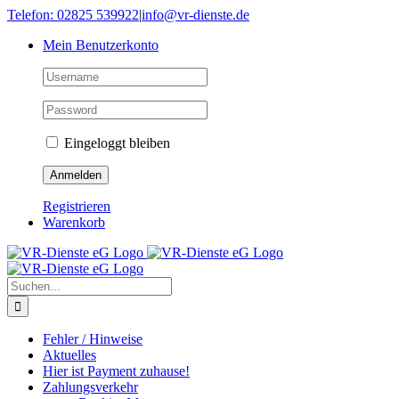
Skip
Telefon: 02825 539922
|
info@vr-dienste.de
to
Mein Benutzerkonto
content
Eingeloggt bleiben
Registrieren
Warenkorb
Suche
nach:
Fehler / Hinweise
Aktuelles
Hier ist Payment zuhause!
Zahlungsverkehr