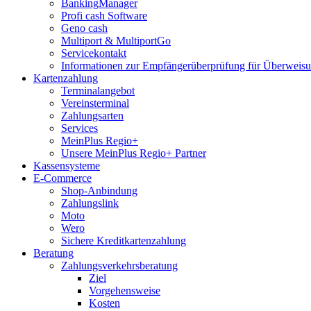
BankingManager
Profi cash Software
Geno cash
Multiport & MultiportGo
Servicekontakt
Informationen zur Empfängerüberprüfung für Überwei
Kartenzahlung
Terminalangebot
Vereinsterminal
Zahlungsarten
Services
MeinPlus Regio+
Unsere MeinPlus Regio+ Partner
Kassensysteme
E-Commerce
Shop-Anbindung
Zahlungslink
Moto
Wero
Sichere Kreditkartenzahlung
Beratung
Zahlungsverkehrsberatung
Ziel
Vorgehensweise
Kosten