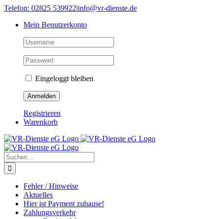
Skip
Telefon: 02825 539922
|
info@vr-dienste.de
to
Mein Benutzerkonto
content
Eingeloggt bleiben
Registrieren
Warenkorb
Suche
nach:
Fehler / Hinweise
Aktuelles
Hier ist Payment zuhause!
Zahlungsverkehr