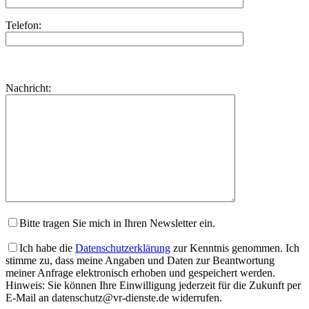
Telefon:
Bitte
lasse
Bitte
Nachricht:
dieses
lasse
Feld
dieses
leer.
Feld
leer.
Bitte tragen Sie mich in Ihren Newsletter ein.
Ich habe die
Datenschutzerklärung
zur Kenntnis genommen. Ich
stimme zu, dass meine Angaben und Daten zur Beantwortung
meiner Anfrage elektronisch erhoben und gespeichert werden.
Hinweis: Sie können Ihre Einwilligung jederzeit für die Zukunft per
E-Mail an datenschutz@vr-dienste.de widerrufen.