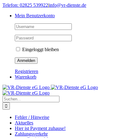
Skip
Telefon: 02825 539922
|
info@vr-dienste.de
to
Mein Benutzerkonto
content
Eingeloggt bleiben
Registrieren
Warenkorb
Suche
nach:
Fehler / Hinweise
Aktuelles
Hier ist Payment zuhause!
Zahlungsverkehr