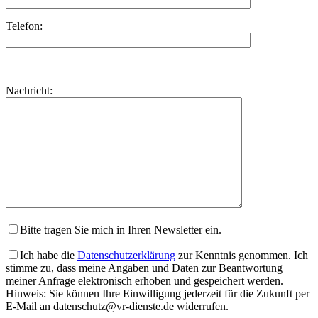
Telefon:
Bitte
lasse
Bitte
Nachricht:
dieses
lasse
Feld
dieses
leer.
Feld
leer.
Bitte tragen Sie mich in Ihren Newsletter ein.
Ich habe die
Datenschutzerklärung
zur Kenntnis genommen. Ich
stimme zu, dass meine Angaben und Daten zur Beantwortung
meiner Anfrage elektronisch erhoben und gespeichert werden.
Hinweis: Sie können Ihre Einwilligung jederzeit für die Zukunft per
E-Mail an datenschutz@vr-dienste.de widerrufen.