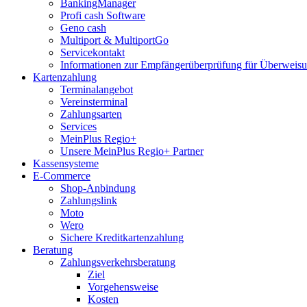
BankingManager
Profi cash Software
Geno cash
Multiport & MultiportGo
Servicekontakt
Informationen zur Empfängerüberprüfung für Überwei
Kartenzahlung
Terminalangebot
Vereinsterminal
Zahlungsarten
Services
MeinPlus Regio+
Unsere MeinPlus Regio+ Partner
Kassensysteme
E-Commerce
Shop-Anbindung
Zahlungslink
Moto
Wero
Sichere Kreditkartenzahlung
Beratung
Zahlungsverkehrsberatung
Ziel
Vorgehensweise
Kosten