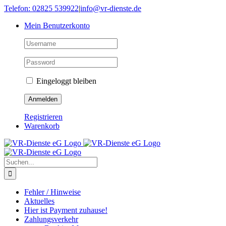
Skip
Telefon: 02825 539922
|
info@vr-dienste.de
to
Mein Benutzerkonto
content
Eingeloggt bleiben
Registrieren
Warenkorb
Suche
nach:
Fehler / Hinweise
Aktuelles
Hier ist Payment zuhause!
Zahlungsverkehr