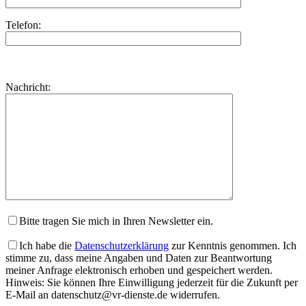
Telefon:
Bitte
lasse
Bitte
Nachricht:
dieses
lasse
Feld
dieses
leer.
Feld
leer.
Bitte tragen Sie mich in Ihren Newsletter ein.
Ich habe die
Datenschutzerklärung
zur Kenntnis genommen. Ich
stimme zu, dass meine Angaben und Daten zur Beantwortung
meiner Anfrage elektronisch erhoben und gespeichert werden.
Hinweis: Sie können Ihre Einwilligung jederzeit für die Zukunft per
E-Mail an datenschutz@vr-dienste.de widerrufen.