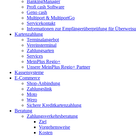
BankingManager
Profi cash Software
Geno cash
Multiport & MultiportGo
Servicekontakt
Informationen zur Empfängerüberprüfung für Überwei
Kartenzahlung
Terminalangebot
Vereinsterminal
Zahlungsarten
Services
MeinPlus Regio+
Unsere MeinPlus Regio+ Partner
Kassensysteme
E-Commerce
Shop-Anbindung
Zahlungslink
Moto
Wero
Sichere Kreditkartenzahlung
Beratung
Zahlungsverkehrsberatung
Ziel
Vorgehensweise
Kosten