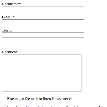
Nachname*:
E-Mail*:
Telefon:
Bitte
lasse
Bitte
Nachricht:
dieses
lasse
Feld
dieses
leer.
Feld
leer.
Bitte tragen Sie mich in Ihren Newsletter ein.