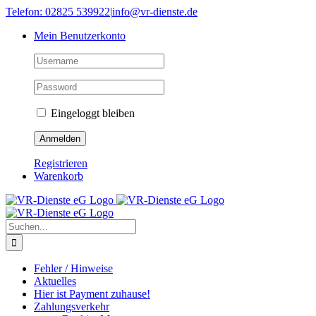
Skip
Telefon: 02825 539922
|
info@vr-dienste.de
to
Mein Benutzerkonto
content
Eingeloggt bleiben
Registrieren
Warenkorb
Suche
nach:
Fehler / Hinweise
Aktuelles
Hier ist Payment zuhause!
Zahlungsverkehr