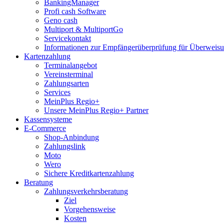
BankingManager
Profi cash Software
Geno cash
Multiport & MultiportGo
Servicekontakt
Informationen zur Empfängerüberprüfung für Überwei
Kartenzahlung
Terminalangebot
Vereinsterminal
Zahlungsarten
Services
MeinPlus Regio+
Unsere MeinPlus Regio+ Partner
Kassensysteme
E-Commerce
Shop-Anbindung
Zahlungslink
Moto
Wero
Sichere Kreditkartenzahlung
Beratung
Zahlungsverkehrsberatung
Ziel
Vorgehensweise
Kosten